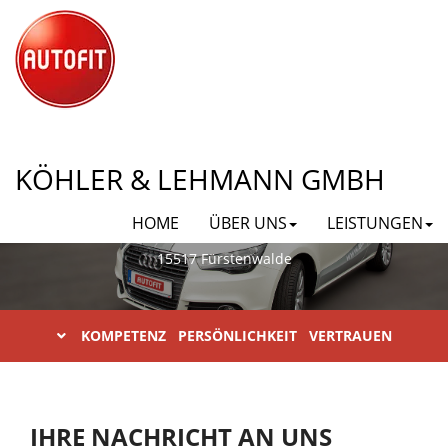
AUTOFIT KÖHLER & LEHMANN
KÖHLER & LEHMANN GMBH
GMBH
HOME
ÜBER UNS
LEISTUNGEN
Karl-Liebknecht-Straße 23
15517 Fürstenwalde
KOMPETENZ PERSÖNLICHKEIT VERTRAUEN
IHRE NACHRICHT AN UNS