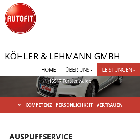
AUTOFIT KÖHLER & LEHMANN
KÖHLER & LEHMANN GMBH
GMBH
HOME
ÜBER UNS
LEISTUNGEN
Karl-Liebknecht-Straße 23
15517 Fürstenwalde
KOMPETENZ PERSÖNLICHKEIT VERTRAUEN
AUSPUFFSERVICE