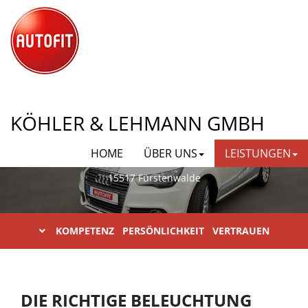
AUTOFIT KÖHLER & LEHMANN
KÖHLER & LEHMANN GMBH
GMBH
HOME
ÜBER UNS
LEISTUNGEN
Karl-Liebknecht-Straße 23
15517 Fürstenwalde
KOMPETENZ PERSÖNLICHKEIT VERTRAUEN
DIE RICHTIGE BELEUCHTUNG