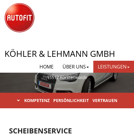
AUTOFIT KÖHLER & LEHMANN
KÖHLER & LEHMANN GMBH
GMBH
HOME
ÜBER UNS
LEISTUNGEN
Karl-Liebknecht-Straße 23
15517 Fürstenwalde
KOMPETENZ PERSÖNLICHKEIT VERTRAUEN
SCHEIBENSERVICE