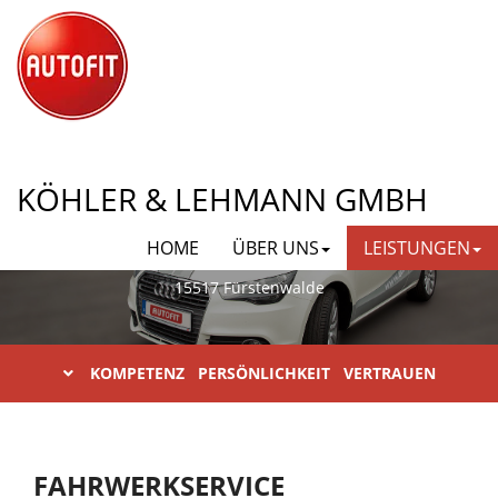
AUTOFIT KÖHLER & LEHMANN
KÖHLER & LEHMANN GMBH
GMBH
HOME
ÜBER UNS
LEISTUNGEN
Karl-Liebknecht-Straße 23
15517 Fürstenwalde
KOMPETENZ PERSÖNLICHKEIT VERTRAUEN
FAHRWERKSERVICE